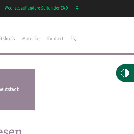
Wechsel auf andere Seiten der EAD
itskreis
Material
Kontakt
eutstadt
esen