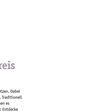
eis
etzen. Dabei
 Traditionell
nen es
: Entdecke