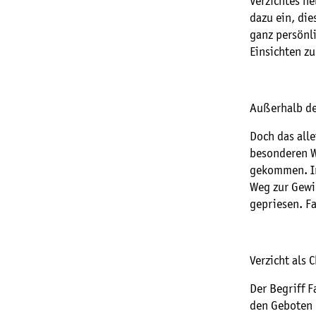
Verzichtes h
dazu ein, di
ganz persönl
Einsichten z
Außerhalb de
Doch das alle
besonderen W
gekommen. In
Weg zur Gewi
gepriesen. Fa
Verzicht als 
Der Begriff F
den Geboten d