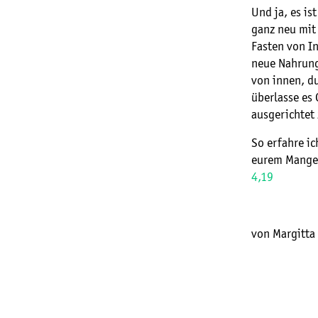
Und ja, es is
ganz neu mit
Fasten von In
neue Nahrung
von innen, d
überlasse es 
ausgerichtet 
So erfahre ic
eurem Mangel
4,19
von Margitt