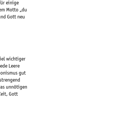
für einige
dem Motto „du
und Gott neu
iel wichtiger
jede Leere
ionismus gut
nstrengend
 was unnötigen
eit, Gott