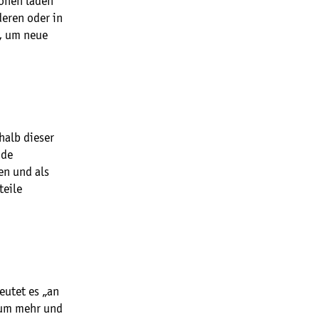
ionen laden
deren oder in
, um neue
halb dieser
ode
en und als
teile
eutet es „an
g um mehr und