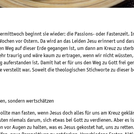
rmittwoch beginnt sie wieder: die Passions- oder Fastenzeit. I
Wochen vor Ostern. Da wird an das Leiden Jesu erinnert und dara
en Weg auf dieser Erde gegangen ist, um dann am Kreuz zu sterb
sehr traurig und wäre kaum zu ertragen, wenn wir nicht wüssten,
g auferstanden ist. Damit hat er für uns den Weg zu Gott frei ge
 verstellt war. Soweit die theologischen Stichworte zu dieser 
nen, sondern wertschätzen
llte man fasten, wenn Jesus doch alles für uns am Kreuz geklär
ten niemals darum, sich etwas bei Gott zu verdienen. Aber es ist
 vor Augen zu halten, was es Jesus gekostet hat, uns zu retten.