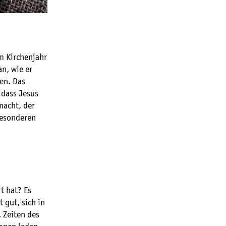
m Kirchenjahr
n, wie er
en. Das
 dass Jesus
macht, der
besonderen
t hat? Es
 gut, sich in
 Zeiten des