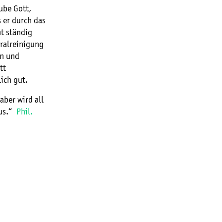
ube Gott,
 er durch das
t ständig
eralreinigung
en und
tt
ich gut.
aber wird all
sus.“
Phil.