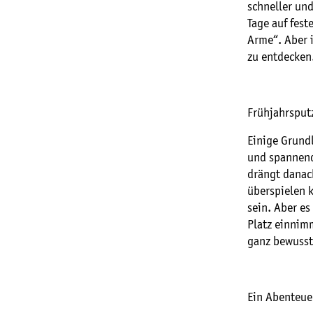
schneller und
Tage auf fes
Arme“. Aber i
zu entdecken
Frühjahrsputz
Einige Grundl
und spannende
drängt danac
überspielen 
sein. Aber es
Platz einnim
ganz bewusst
Ein Abenteuer