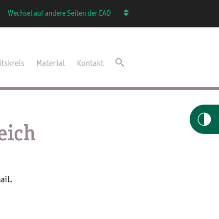
Wechsel auf andere Seiten der EAD
itskreis
Material
Kontakt
eich
ail.